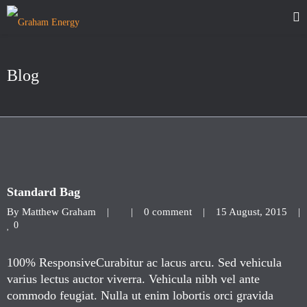
Blog
Standard Bag
By 
Matthew Graham
|
|
0 comment
|
15 August, 2015    
|
0
100% ResponsiveCurabitur ac lacus arcu. Sed vehicula
varius lectus auctor viverra. Vehicula nibh vel ante
commodo feugiat. Nulla ut enim lobortis orci gravida